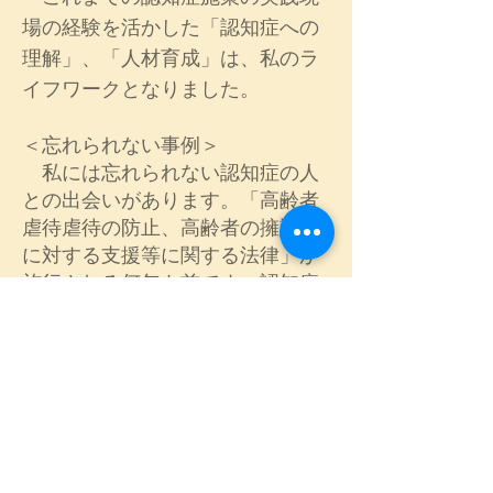
場の経験を活かした
「認知症への
理解」、「人材育成」は、私のラ
イフワークとなりました。
＜忘れられない事例＞
​ 私には忘れられない認知症の人
との出会いがあります。「高齢者
虐待虐待の防止、高齢者の擁護者
に対する支援等に関する法律」が
施行される何年も前です。認知症
のその人は被虐待高齢者として、
私は在宅介護支援センターの専門
職として出会いました。介入方法
や対応方法など未確立であった時
期に、認知症の人の意思を尊重
し、本人が望む地域での生活を継
続するために、地域の介護・福