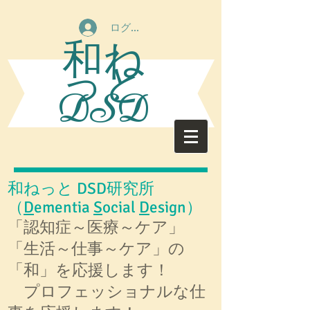
ログイン
和ね
っと
DSD
和ねっと DSD研究所
（
D
ementia
S
ocial
D
esign）
「認知症～医療～ケア」
「生活～仕事～ケア」の
「和」を応援します！
プロフェッショナルな仕